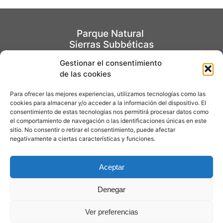
Parque Natural
Sierras Subbéticas
Gestionar el consentimiento
de las cookies
EL PARQUE
Para ofrecer las mejores experiencias, utilizamos tecnologías como las
Centro de visitantes
cookies para almacenar y/o acceder a la información del dispositivo. El
consentimiento de estas tecnologías nos permitirá procesar datos como
Jardín Micológico "La Trufa"
el comportamiento de navegación o las identificaciones únicas en este
sitio. No consentir o retirar el consentimiento, puede afectar
negativamente a ciertas características y funciones.
Aviso Legal
Política de Privacidad
Aceptar
Contacto
Denegar
Ver preferencias