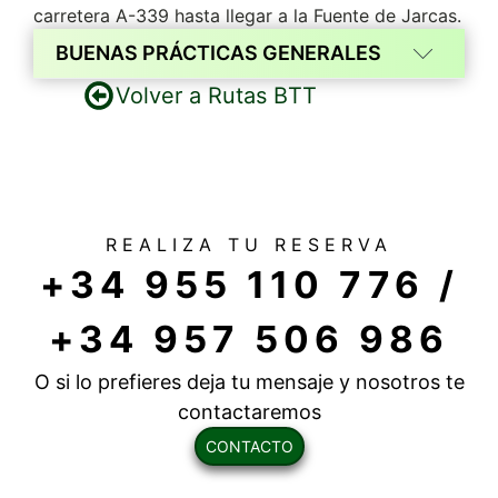
carretera A-339 hasta llegar a la Fuente de Jarcas.
BUENAS PRÁCTICAS GENERALES
Volver a Rutas BTT
Evitemos los incendios. Prohibido arrojar
cigarrillos o cualquier otro objeto en
combustión.
Contribuye al desarrollo de la zona
consumiendo los productos de las
empresas locales.
REALIZA TU RESERVA
Respeta a los vecinos del lugar y otros
+34 955 110 776 /
visitantes.
Respeta los bienes y
propiedades privadas.
+34 957 506 986
Utiliza medios de transportes sostenibles y
haz del transporte público
O si lo prefieres deja tu mensaje y nosotros te
Evita la contaminación acústica.
contactaremos
Respetemos el silencio durante nuestra
CONTACTO
visita.
Muéstrate colaborativo y facilita la visita a