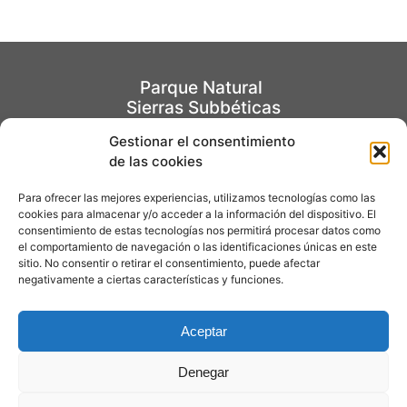
las personas con necesidades especiales.
No arrojes o abandones basura durante tu
visita. Deposítala en el contenedor más
cercano.
Parque Natural
En tu partida, mantén el entorno como lo
Sierras Subbéticas
encontraste al llegar. Disfruta de manera
responsable y conviértete en un verdadero
Gestionar el consentimiento
de las cookies
ecoturista.
EL PARQUE
Respeta las instalaciones públicas y
Para ofrecer las mejores experiencias, utilizamos tecnologías como las
privadas a lo largo del recorrido.
Centro de visitantes
cookies para almacenar y/o acceder a la información del dispositivo. El
Recuerda consultar las condiciones
consentimiento de estas tecnologías nos permitirá procesar datos como
Jardín Micológico "La Trufa"
el comportamiento de navegación o las identificaciones únicas en este
meteorológico antes de organizar tu
sitio. No consentir o retirar el consentimiento, puede afectar
actividad.
negativamente a ciertas características y funciones.
Aviso Legal
Evita salir solo. Si lo haces, comunica
recorrido y hora de regreso a otras
Política de Privacidad
Aceptar
personas.
Contacto
Ten especial cuidado si te encuentras en
Denegar
alguna situación (por ejemplo ante
animales o vehículos motorizados).