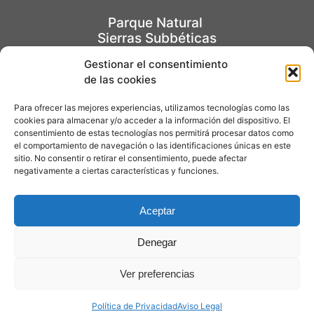
cercano.
Parque Natural
En tu partida, mantén el entorno como lo
Sierras Subbéticas
encontraste al llegar. Disfruta de manera
responsable y conviértete en un verdadero
Gestionar el consentimiento
de las cookies
ecoturista.
EL PARQUE
Respeta las instalaciones públicas y
Para ofrecer las mejores experiencias, utilizamos tecnologías como las
privadas a lo largo del recorrido.
Centro de visitantes
cookies para almacenar y/o acceder a la información del dispositivo. El
Recuerda consultar las condiciones
consentimiento de estas tecnologías nos permitirá procesar datos como
Jardín Micológico "La Trufa"
el comportamiento de navegación o las identificaciones únicas en este
meteorológico antes de organizar tu
sitio. No consentir o retirar el consentimiento, puede afectar
actividad.
negativamente a ciertas características y funciones.
Aviso Legal
Evita salir solo. Si lo haces, comunica
recorrido y hora de regreso a otras
Política de Privacidad
Aceptar
personas.
Contacto
Ten especial cuidado si te encuentras en
Denegar
alguna situación (por ejemplo ante
animales o vehículos motorizados).
Ver preferencias
Lleva contigo agua, protector solar,
opa y
calzado adecuados.
© Diseño Web Kapas.es
Política de Privacidad
Aviso Legal